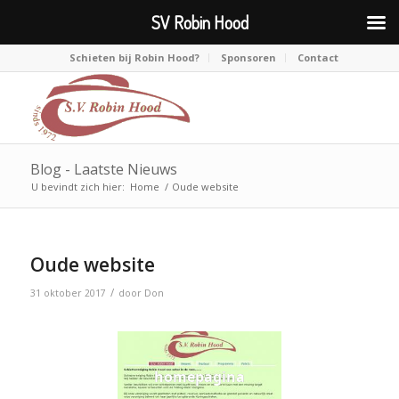
SV Robin Hood
Schieten bij Robin Hood?
Sponsoren
Contact
Blog - Laatste Nieuws
U bevindt zich hier:
Home
/
Oude website
Oude website
/
31 oktober 2017
door
Don
homepagina